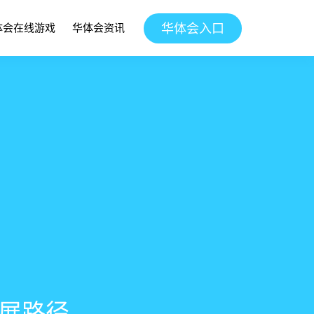
华体会入口
体会在线游戏
华体会资讯
展路径