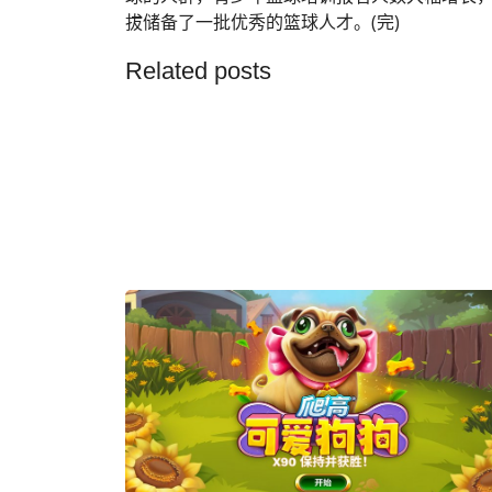
拔储备了一批优秀的篮球人才。(完)
Related posts