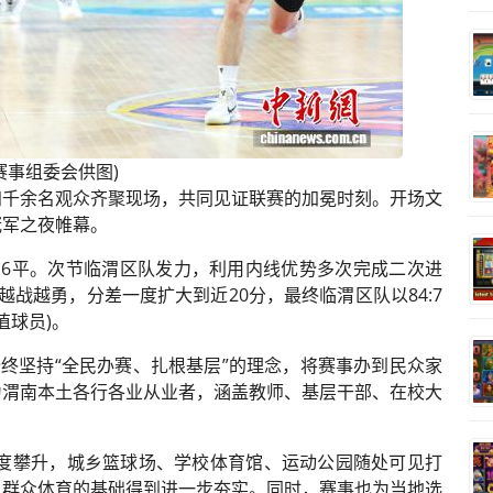
赛事组委会供图)
千余名观众齐聚现场，共同见证联赛的加冕时刻。开场文
冠军之夜帷幕。
6平。次节临渭区队发力，利用内线优势多次完成二次进
战越勇，分差一度扩大到近20分，最终临渭区队以84:7
值球员)。
终坚持“全民办赛、扎根基层”的理念，将赛事办到民众家
为渭南本土各行各业从业者，涵盖教师、基层干部、在校大
度攀升，城乡篮球场、学校体育馆、运动公园随处可见打
，群众体育的基础得到进一步夯实。同时，赛事也为当地选