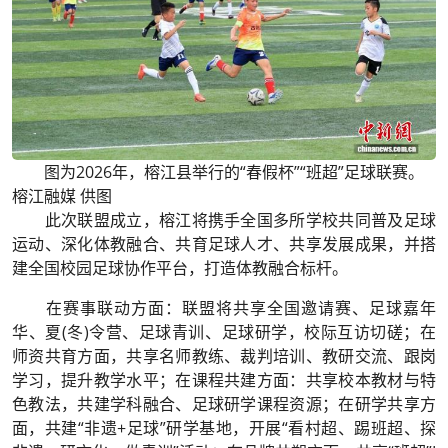
图为2026年，榕江县举行的“春假杯”“班超”足球联赛。
榕江融媒 供图
此次联盟成立，榕江将携手全国多所学校共同普及足球
运动、深化体教融合、共育足球人才、共享发展成果，并搭
建全国校园足球协作平台，打造体教融合标杆。
在赛事联动方面：联盟将共享全国邀请赛、足球嘉年
华、夏(冬)令营、足球青训、足球研学，校际互访切磋；在
师资共育方面，共享名师教练、裁判培训、教研交流、跟岗
学习，提升教学水平；在课程共建方面：共享校本教材与特
色教法，共建学科融合、足球研学课程资源；在研学共享方
面，共建“非遗+足球”研学基地，开展“看村超、踢班超、探