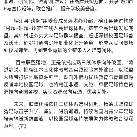
非遗、研文化、做青训”活动；在品牌共塑方面，共享“班超”I
P与宣传矩阵，联合推广、提升学校美誉度。
榕江县“班超”组委会成员赖洪静介绍，榕江县通过构建
“村超+班超+逐梦”三线人民足球体系，筑牢全民足球发展底
盘，其中村超夯实大众足球群众根基、班超深耕校园足球普
及沃土、逐梦打通青少年职业化上升通道，形成从民间赛场
到校园课堂、再到专业青训的全链条人才培育闭环。
“百校联盟落地，正是依托成熟三线体系向外破圈。”赖
洪静说。把榕江本土化体教融合实践经验向外输出，以联盟
为纽带打破地域资源壁垒，既向外借力优质教育与青训资源
反哺本地校园足球，也将榕江非遗、文旅、草根足球特色资
源推向全国各校，实现资源双向互通、优势互补。
未来，联盟还将依托三线体系选材机制，畅通联盟校优
秀足球苗子升学、集训、进阶通道，持续为国内青少年足球
培育输送新鲜血液，以校园足球连片发展助力体教融合纵深
落地。(完)