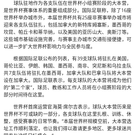
球队驻地作为各支队伍在世界杯小组赛阶段的大本营，
是世界杯赛事体系的重要组成部分。国际足联称，除了16座
世界杯举办城市外，本届世界杯共有25座非赛事举办城市将
迎来各支队伍驻扎，包括加拿大的新特库姆塞斯，墨西哥的
坎昆、帕丘卡和蒂华纳，以及美国的亚历山大、奥斯汀等。
这些城市基础设施完善，与赛事主办城市交通衔接便捷，可
以进一步扩大世界杯影响力与全民参与度。
根据国际足联公布的列表，有39支球队将驻扎在美国，
哥伦比亚、伊朗、韩国、墨西哥、南非、突尼斯和乌拉圭队
共7支队伍将驻扎在墨西哥，加拿大队和巴拿马队将大本营
设在加拿大。国际足联表示，每支球队的大本营将成为他们
的“第二个家”，球员、教练和工作人员将在小组赛阶段的大
部分时间待在这里。
世界杯首席运营官海莫·席尔吉表示，球队大本营历来是
世界杯不可或缺的一部分，各支球队在这里扎根、训练、休
整，感受赛事的日常节奏。“本届世界杯规模空前，大本营选
址工作顺利落定，也让我们得以邀请更多地区、更多球迷共