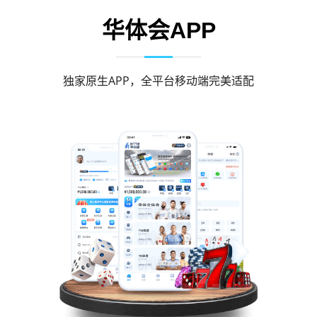
华体会APP
独家原生APP，全平台移动端完美适配