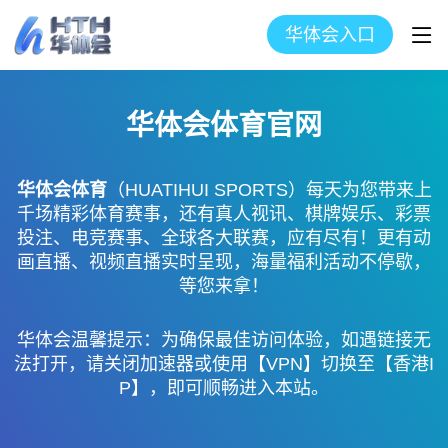
华体会入口
华体会体育官网
华体会体育
（HUATIHUI SPORTS）每天为您带来上
千场精彩体育赛事，还有真人视讯、棋牌娱乐、彩票
投注、电竞赛事、全球各大联赛，应有尽有！更有动
画直播、视频直播实时呈现，海量福利活动不停歇，
等您来拿！
华体会温馨提示：为确保最佳访问体验，如遇链接无
法打开，请关闭加速器或使用【VPN】切换至【香港I
P】，即可顺畅进入本站。