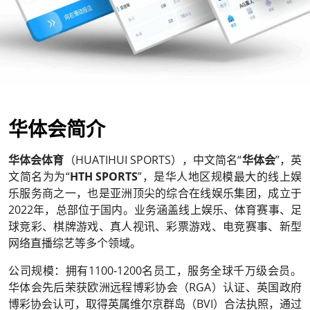
华体会简介
华体会体育
（HUATIHUI SPORTS），中文简名“
华体会
”，英
文简名为为“
HTH SPORTS
”，是华人地区规模最大的线上娱
乐服务商之一，也是亚洲顶尖的综合在线娱乐集团，成立于
2022年，总部位于国内。业务涵盖线上娱乐、体育赛事、足
球竞彩、棋牌游戏、真人视讯、彩票游戏、电竞赛事、新型
网络直播综艺等多个领域。
公司规模：拥有1100-1200名员工，服务全球千万级会员。
华体会先后荣获欧洲远程博彩协会（RGA）认证、英国政府
博彩协会认可，取得英属维尔京群岛（BVI）合法执照，通过