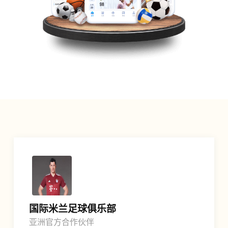
国际米兰足球俱乐部
亚洲官方合作伙伴