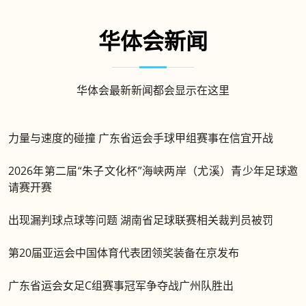
华体会新闻
华体会最新新闻都会显示在这里
力量与速度的碰撞 广东省运会手球甲组赛事在信宜开战
2026年第二届“朱子文化杯”海峡两岸（尤溪）青少年足球邀
请赛开赛
出现漏判球点球等问题 湖南省足球联赛相关裁判员被罚
第20届亚运会中国体育代表团领奖装备在京发布
广东省运会女足C组赛事冠军争夺战广州队胜出