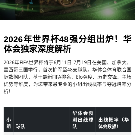
2026年世界杯48强分组出炉！华
体会独家深度解析
2026年FIFA世界杯将于6月11日-7月19日在美国、加拿大、
墨西哥三国举行，首次扩军至48支球队。华体会体育联合国
际数据团队，基于最新FIFA排名、Elo强度、历史交锋、主场
优势等维度，为您带来最专业的小组出线概率与夺冠赔率分
析！
华体会预
小
测出线球
出线概率（华
组
球队
队
体会数据）