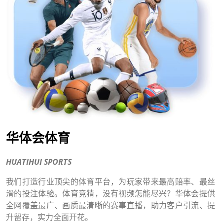
华体会体育
HUATIHUI SPORTS
我们打造行业顶尖的体育平台，为玩家带来最高赔率、最丝
滑的投注体验。体育竞猜，没有视频怎能尽兴？华体会提供
全网覆盖最广、画质最清晰的赛事直播，助力客户引流、提
升留存，实力全面开花。