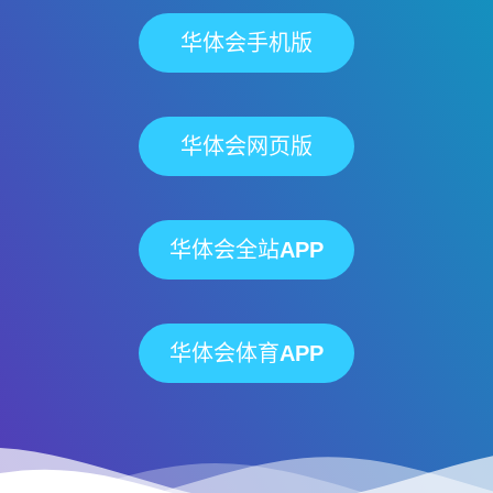
华体会手机版
华体会网页版
华体会全站APP
华体会体育APP