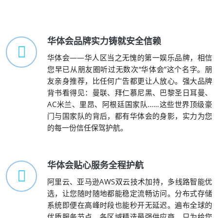
华体会品牌实力铸就安全信赖
华体会——华人区当之无愧的第一娱乐品牌，相信
您早已从朋友圈听过无数次“华体会”这个名字。朋
友亲身推荐，比任何广告都更让人放心。强大品牌
背书看得见：曼联、拜仁慕尼黑、巴黎圣日耳曼、
AC米兰、里昂、阿根廷国家队……这些世界顶级豪
门与国家队的背后，都有华体会的身影，实力为您
的每一份信任保驾护航。
华体会贴心服务全程护航
阿里云、亚马逊AWS双云技术加持，多线路智能优
选，让您随时随地都能稳定流畅访问。分布式存储
系统即便在高峰时段也能秒开无延迟。遍布全球的
优质服务节点，各区域精选最强供应商，只为给您