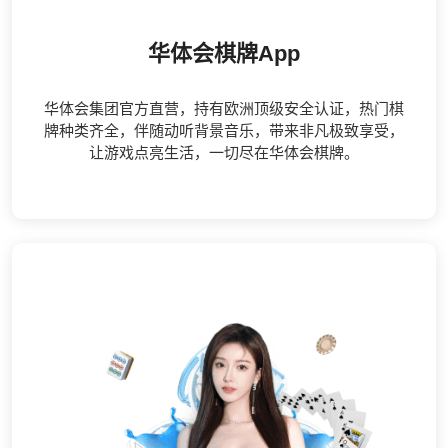
华体会棋牌App
华体会集团官方直营，持有欧洲顶级安全认证，热门棋
牌种类齐全，伴随动听背景音乐，带来非凡极致享受，
让游戏点亮生活，一切尽在华体会棋牌。