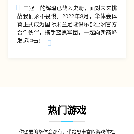
三冠王的辉煌已载入史册，面对未来挑
战我们永不畏惧。2022年8月，华体会体
育正式成为国际米兰足球俱乐部亚洲官方
合作伙伴，携手蓝黑军团，一起向新巅峰
发起冲击！
热门游戏
你想要的华体会都有，带给您丰富的游戏体检