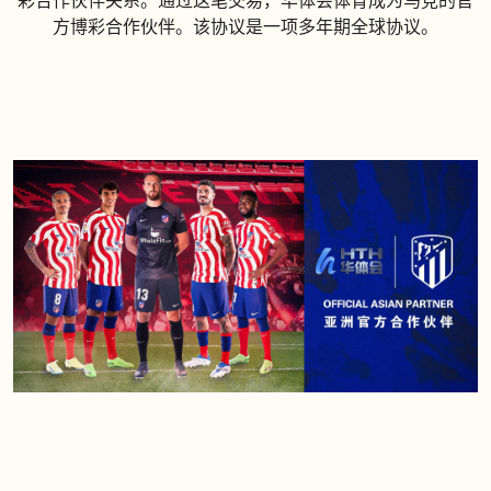
彩合作伙伴关系。通过这笔交易，
华体会体育成为马竞的官
方博彩合作伙伴
。该协议是一项多年期全球协议。